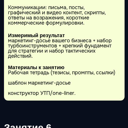
Защита проекта участников.
Разбор лучших решений и типовых ошибок:
что усиливает результат, что ломает
доверие.
Нетворкинг и следующий шаг: куда идти
дальше, чтобы не откатиться.
Преподаватели
(Израиль)
Дмитрий Эйгенсон
основатель проекта НИИ
Нейросетей, ваш лектор и
соавтор курсов «Клон»,
«Начальник нейросетей» и «Я
нанял нейросеть».
Предприниматель с 20-
летним опытом, владелец
международного креативного
агентства BigD,
практикующий маркетолог и
специалист в области
нейросетей. Опытный
преподаватель и наставник.