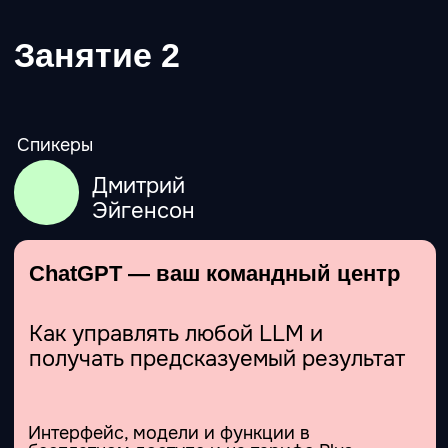
Измеримый результат
Понимание общих подходов и рамок
применения ИИ в работе с текстами.
Умение контролировать качество
нейросетевых текстов и обрабатывать ИИ-
артефакты.
Практика работы с большими объемами
информации в NotebookLM и текстами
различных форматов.
Умение работать с ChatGPT для написания
качественных текстов под бизнес-задачи.
Применение техник типа «постправды» при
создании текстов.
Принципы построения промптов для
рабочего контента и пониманием, какой
инструмент (ChatGPT / NotebookLM и т.д.)
под какую задачу использовать.
Материалы к занятию
Рабочая тетрадь с промптами, чек-листами,
описанием рабочих моментов и
лайфхаками.
Занятие 5