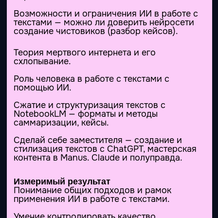
Работа с табличными данными в
Excel в связке с LLM
Подготовка к работе, технические вопросы
и ограничения.
Как правильно ставить задачи.
Как работать в Excel в «режиме Бога», не
зная формул, функций и макросов.
Как быстро разобраться в чужой таблице.
Полезные фишки и лайфхаки.
Способы автоматизации работы с данными.
Измеримый результат
понимание главных принципов постановки
задач для работы с данными с помощью
ИИ.
определение границ применимости — к
каким задачам вашего финдиректора ИИ
лучше не подпускать.
овладение приемом «формулы без
формул».
Материалы к занятию
Рабочая тетрадь с детальной фиксацией