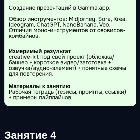
n8n.
Автономные агенты на примере Manus:
Где они сильны: исследования,
подготовка черновиков, «сходить и
принести результат».
Где опасны: уверенные ошибки,
непроверенные источники, лишняя
автономность.
Как мыслить процессами: триггеры, шаги,
вход/выход, ошибки, логи, доступы
Почему важно быть «квалифицированным
заказчиком» —отличаем рабочую
автоматизацию от красивой демонстрации.
Измеримый результат
готовая «схема агента» под вашу реальную
задачу: роль, шаги, инструменты, вход/
выход, критерии качества, где человек
проверяет.
чек-лист рисков и защиты: что нельзя
отдавать агенту, как проверять, как снижать
ошибки и утечки.
план внедрения на 7–14 дней: как быстро
запустить минимально полезный сценарий
и понять, что он реально экономит время.