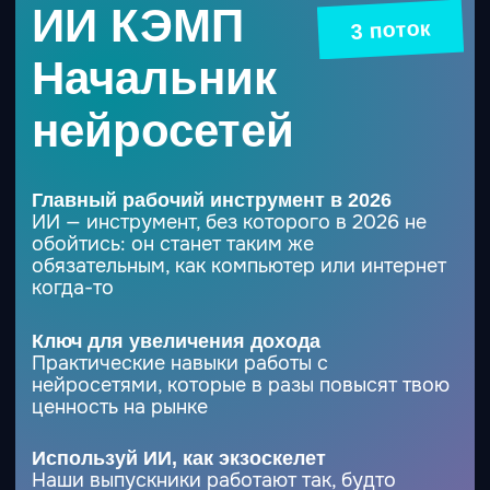
ценность на рынке
Используй ИИ, как экзоскелет
Наши выпускники работают так, будто
время ускорили: презентации собираются
за часы, договоры проверяются на бегу, а
эскизы превращаются в каталоги почти
мгновенно.
Купить
А самое главное...
Вы получите навык, который
поможет освоить любую
нейросеть самостоятельно
Благодаря тому, что поймёте
основные принципы работы и
делегированию дел как