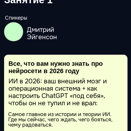
и бизнеса по микроавтоматизации и
глубокому исследованию.
Занятие 3
Спикеры
Денис
Домрачев
Кради, как нейрохудожник
Основы творчества с нейросетями
Изображения: как получать то, что вам
надо, и не быть похожим на нейросеть.
Основы работы с генерацией изображений
в ChatGPT, NanaBanana и Krea.
Видео: как выстроить процесс, так чтобы
результат был похож на задумку. Основы
работы с Veo и Sora.
Звук и голос: музыка/джинглы (Suno) и
озвучка/голос (ElevenLabs).