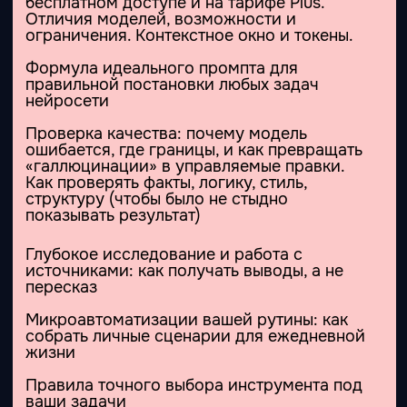
Спикеры
Денис
Домрачев
Турбомаркетинг
Исследование → продукт →
упаковка / коммуникация →
продажи → постпродажные
процессы
Базовые знания о маркетинге — зачем он
нужен, как с ним работать и что такое
маркетинговый цикл.
Исследования — как собирать данные о
рынке, клиентах и конкурентах: где искать
факты, а не мусор.
Стратегия:
Как превращать находки в выводы и
решения: что делать уже завтра, а что
через год, чтобы это влияло на продажи
SWOT без воды: как сделать
инструментом, а не слайдом «для
галочки»