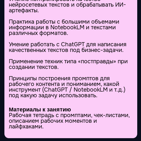
всех стадий выполнения задач с
пошаговыми промптами.
только для тарифа «Участник»
Занятие 8
Спикеры
Юлия
Кветна
Вайбкодинг или от идеи до MVP за
один вечер
Делаем работающий прототип
сайта, приложения, игры
самостоятельно с ИИ вместо
команды разработки
Minimum Viable Product, или минимально
жизнеспособный продукт: что это и зачем
нужно вам.
Как выбрать идею, которую реально стоит