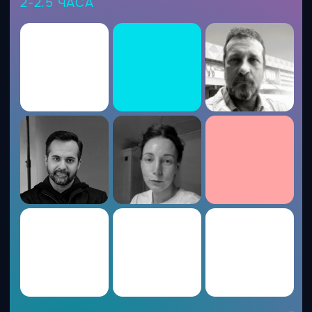
ИИ КЭМП
3 поток
Начальник
нейросетей
Главный рабочий инструмент в 2026
ИИ — инструмент, без которого в 2026 не
обойтись: он станет таким же
обязательным, как компьютер или интернет
когда-то
Ключ для увеличения дохода
Практические навыки работы с
нейросетями, которые в разы повысят твою