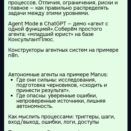
(Аргентина).
Денис Домрачев
Отвечает за обучающие
программы и
образовательный процесс. В
маркетинге с 2011 года,
работал бренд-стратегом во
ВкусВилл. Амбассадор
нейросетей с 2022 года.
Валентин Васин
15 лет в управлении
коммуникациями крупнейших
компаний: Сбер, Альфа-Банк,
Билайн.
Tagline Gold — лучшее Social
Media финансовой компании
Effie 2022 Bronze
Серебряный Меркурий 2020
— серебро и бронза в
нескольких номинациях
Best Digital Bank Award 2021
(Global Finance)
Юлия Кветна