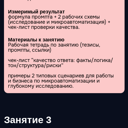
Преимущества vs выгоды: как перестать
перечислять «фичи» и начать продавать
смысл
УТП, one-liner, позиционирование: как
сформулировать так, чтобы было ясно,
что вы делаете и почему вам можно
верить
Аналитика. АБС-анализ, РФМ-анализ и
другие инструменты оценки продаж.
Коммуникации: письма, посты,
графический и видео контент, скрипты,
ответы на возражения, короткие
коммерческие формулировки.
Измеримый результат
маркетинг-досье вашего бизнеса + набор
турбоинструментов + крепкий фундамент
для стратегии и набор тактических
действий.
Материалы к занятию
Рабочая тетрадь (тезисы, промпты, ссылки)
шаблон маркетинг-досье
конструктор УТП/one-liner.
Занятие 6