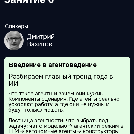
(Россия)
Юрий Рапопорт
Специалист по
инвестиционному
проектированию. 35 лет
опыта работы в различных
секторах экономики. Занимал
руководящие должности в
консалтинговой фирме,
инвестиционном агентстве,
банках, страховой и
девелоперской компании,
промышленных предприятиях.
ИИ-специализация — работа
с данными. Соавтор курсов
«Клон», «Начальник
нейросетей» и «Я нанял
нейросеть», преподаватель
тематических воркшопов.
(Сербия)
Дмитрий Вахитов
Индивидуальный
предприниматель со стажем.
UI/UX дизайн, разработка
интерфейсов, e-commerсe