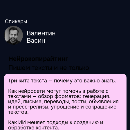
Материалы к занятию
Краткая шпаргалка по уровням агентности
(что когда использовать).
Шаблон «схемы агента» (1 страница —
заполнили и можно собирать).
Чек-лист качества и проверки (чтобы агент
не «убедительно врал»).
Чек-лист рисков и доступа к данным.
Мини-пример кейса «младший юрист»
(чтобы повторить на своей задаче).
Занятие 7
Спикеры
Купить
Купить b2b
Юрий
Дмитрий
Рапопорт
Вахитов
Столбцы и строки