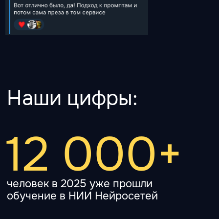
как упаковать презентацию с
инфографикой и иллюстрациями за 5
минут,
браузеры с ИИ Atlas и Comet для нового
уровня работы с интернетом,
как перестать тратить время на
многочасовые видео и вытаскивать
пользу за минуты с ИИ.
Как сортировать задачи, куда с какими
идти для правильного решения.
Настройка ChatGPT «под себя», чтобы он не
врал, не тупил и был вашим верным
помощником (системный промпт, принципы
обучения модели в чате, ключевые
функции).
Измеримый результат
персональная настройка ChatGPT + набор
ИИ-инструментов для ваших задач.
Материалы к занятию
рабочая тетрадь по истории и теории,
настройкам ChatGPT “под себя”
инфографика: “AI-ОС + нейрокортекс и
взаимодейстивие с ними по разным
направлениям (творчество, работа и
карьера, семья и дети, обучение и пр) с
примерами типов задач и результатами