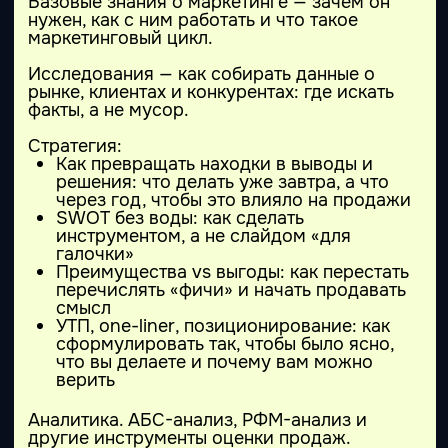
сценарий создания MVP по шагам
набор промптов и заготовок для сервисов
Lovable/Manus/Replit
чек-лист проверки гипотезы за 48 часов.
Выпускной
Комиссия
команда НИИ
Нейросетей
Выпускной / Нетворкинг /
Вопросы-ответы
Публичный результат работы
участников кэмпа вместо «я вроде
бы понял»
Проект как доказательство навыка и точка
старта внедрения.