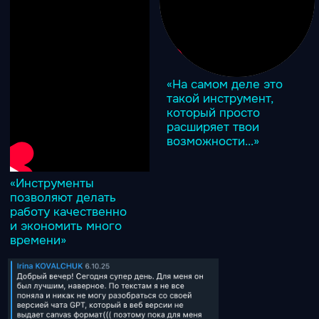
от 12X
до 48X
зафиксированное повышение
эффективности работы наших
выпускников
Программа
Все уроки в записи, рекомендуемый
порядок просмотра от урока к уроку
Занятие 1