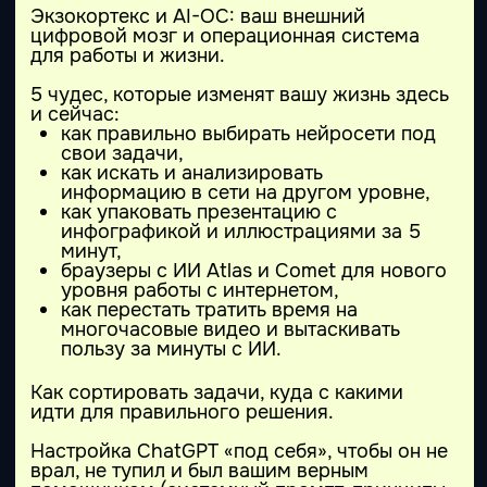
Создание презентаций в Gamma.app.
Обзор инструментов: Midjorney, Sora, Krea,
Ideogram, ChatGPT, NanoBanana, Veo.
Отличия моно-инструментов от сервисов-
комбайнов.
Измеримый результат
creative-kit под свой проект (обложка/
баннер + короткое видео/заготовка +
озвучка/аудио-элемент) + понятные схемы
для повторения.
Материалы к занятию
Рабочая тетрадь (тезисы, промпты, ссылки)
+ примеры пайплайнов.
Занятие 4
Спикеры
Валентин
Васин