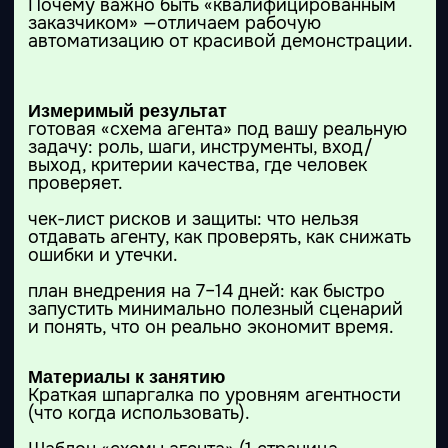
Эксперт в IT и AI с более чем
20-летним практическим
опытом.
Работала на стыке бизнеса и
технологий: от анализа и
продуктовой стратегии до
внедрения сложных
цифровых и AI-решений в
крупных международных
компаниях. Специализируюсь
на прикладном
искусственном интеллекте,
автоматизации рабочих
процессов и создании
продуктов без команды
разработки. Помогаю
превращать абстрактные идеи
в работающие решения,
которые дают измеримый
бизнес-результат.
Модератор кэмпа
и руководитель