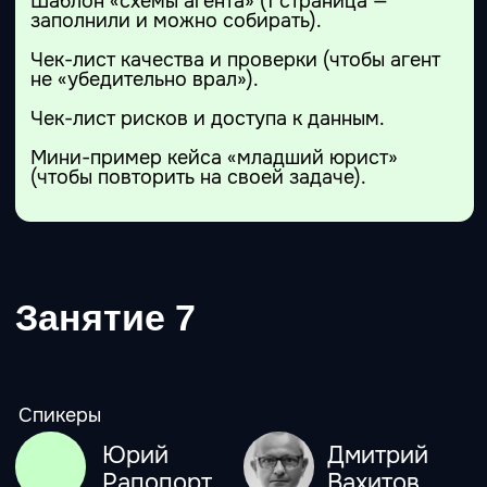
Службы Заботы
(Антиб,
Гульнара Галеева
Франция)
15 лет опыта в маркетинге и
продажах ИТ. Автор курса по
поиску работы с помощью ИИ.
По вопросам участия в кэмпе
пишите
https://t.me/Gulnara_Galeeva
Тарифы
На каждом тарифе вы получаете бонусами:
50 самых полезных промтов
5 рабочих тетрадей - конспекты
каждого урока плюс инструкции
3 месяца - доступ к записям уроков
доступ к закрытому сообществу
Начальников Нейросетей