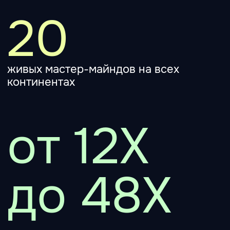
инфографика: типология задач и подбор
инструментов для них
Занятие 2
Спикеры
Дмитрий
Эйгенсон
ChatGPT — ваш командный центр
Как управлять любой LLM и
получать предсказуемый результат
Интерфейс, модели и функции в
бесплатном доступе и на тарифе Plus.
Отличия моделей, возможности и
ограничения. Контекстное окно и токены.
Формула идеального промпта для