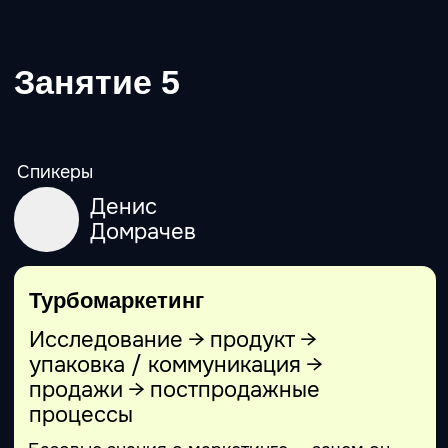
проверять (а не просто «мне кажется…»).
Проработка: для кого и для чего, боли
пользователей, обещанный результат.
Гипотеза и метрика успеха: 1 число, по
которому видно «работает/не работает».
Сценарий «первого ценного действия»: что
пользователь делает в первые 30–60
секунд, чтобы купить.
Что делаем сейчас, а что честно
выкидываем. Правило пяти функций и
запрет на «а давайте ещё…»
Превращаем описание в реальность:
создаем работающий интерфейс в Lovable
/ Manus.
Делаем из картинки работающий прототип
в Replit.
Проверяем идею за 48 часов: первые
реальные сигналы от пользователей (без
иллюзий и самообмана).
Измеримый результат
работающий прототип вашего приложения,
мини-магазина, игры, дашборда.
Материалы к занятию
Рабочая тетрадь: все ссылки и
необходимые данные. Шаблон «MVP one-
liner»