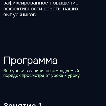
правильной постановки любых задач
нейросети
Проверка качества: почему модель
ошибается, где границы, и как превращать
«галлюцинации» в управляемые правки.
Как проверять факты, логику, стиль,
структуру (чтобы было не стыдно
показывать результат)
Глубокое исследование и работа с
источниками: как получать выводы, а не
пересказ
Микроавтоматизации вашей рутины: как
собрать личные сценарии для ежедневной
жизни
Правила точного выбора инструмента под
ваши задачи
Измеримый результат
формула промпта + 2 рабочих схемы
(исследование и микроавтоматизация) +
чек-лист проверки качества.
Материалы к занятию
Рабочая тетрадь по занятию (тезисы,
промпты, ссылки)
чек-лист “качество ответа: факты/логика/
тон/структура/риски”
примеры 2 типовых сценариев для работы