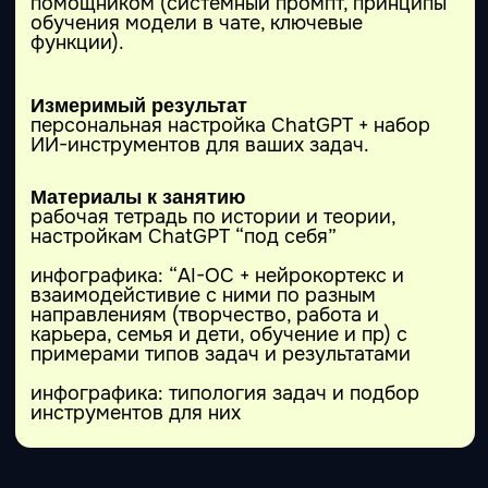
Нейрокопирайтинг
Пишем тексты и не только
Три кита текста — почему это важно знать.
Как нейросети могут помочь в работе с
текстами — обзор форматов: генерация.
идей, письма, переводы, посты, объявления
и пресс-релизы, упрощение и сокращение
текстов.
Как ИИ меняет подходы к созданию и
обработке контента.
Возможности и ограничения ИИ в работе с
текстами — можно ли доверить нейросети
создание чистовиков (разбор кейсов).
Теория мертвого интернета и его
схлопывание.
Роль человека в работе с текстами с
помощью ИИ.
Сжатие и структуризация текстов с
NotebookLM — форматы и методы
саммаризации, кейсы.
Сделай себе заместителя — создание и
стилизация текстов с ChatGPT, мастерская
контента в Manus. Claude и полуправда.