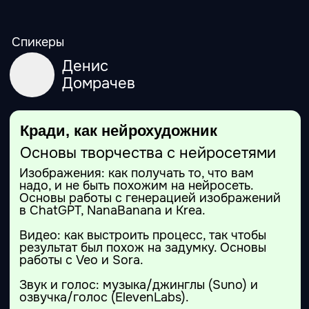
Спикеры
Дмитрий
Вахитов
Введение в агентоведение
Разбираем главный тренд года в
ИИ
Что такое агенты и зачем они нужны.
Компоненты сценария. Где агенты реально
ускоряют работу, а где они не нужны и
будут только мешать.
Лестница агентности: что выбрать под
задачу: чат с моделью → агентский режим в
LLM → автономные агенты → конструкторы
процессов. Отличия, ограничения, риски и
главное — как правильно распределять
задачи между этими уровнями.
Agent Mode в ChatGPT — демо «агент с
одной функцией».Соберём простого
агента: «младший юрист» на базе
КонсультантПлюс.
Конструкторы агентных систем на примере