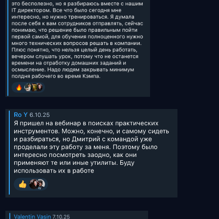
Спикеры
Дмитрий
Эйгенсон
Все, что вам нужно знать про
нейросети в 2026 году
ИИ в 2026: ваш внешний мозг и
операционная система + как
настроить ChatGPT «под себя»,
чтобы он не тупил и не врал:
Самое главное из истории и теории ИИ.
Где мы сейчас, чего ждать, чего бояться,
чему радоваться.
Экзокортекс и AI-ОС: ваш внешний
цифровой мозг и операционная система
для работы и жизни.
5 чудес, которые изменят вашу жизнь здесь
и сейчас:
как правильно выбирать нейросети под
свои задачи,
как искать и анализировать
информацию в сети на другом уровне,